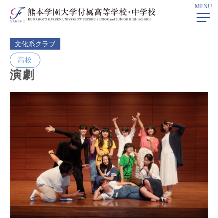
MENU
ホーム
> 演劇
文化系クラブ
高校
演劇