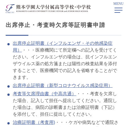
MENU
ホーム
> 各種証明書申請
出席停止・考査時欠席等証明書申請
出席停止証明書（インフルエンザ・その他感染症
用）
・・・医療機関にて所定欄への記入を受けてく
ださい。インフルエンザの場合は、抗インフルエン
ザウイルス薬の処方箋または陽性の検査結果を添付
することで、医療機関での記入を省略することがで
きます。
出席停止証明書（新型コロナウイルス感染症用）
考査等欠席理由書（中高共通）
・・・考査を欠席し
た場合、記入して担任へ提出してください。通院し
た場合は、病院の診断書または治療証明書（下記）
を添付して、担任に提出してください。
治療証明書（考査用)
・・・ケガや病気などで通院さ