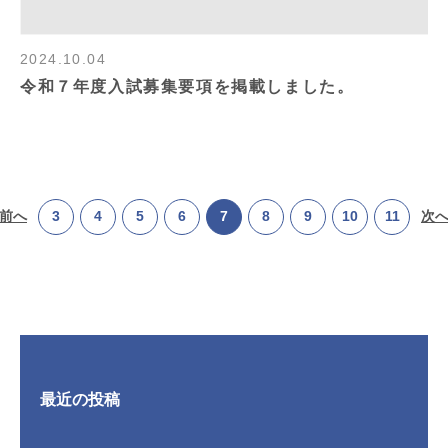
2024.10.04
令和７年度入試募集要項を掲載しました。
 前へ
3
4
5
6
7
8
9
10
11
次へ
最近の投稿